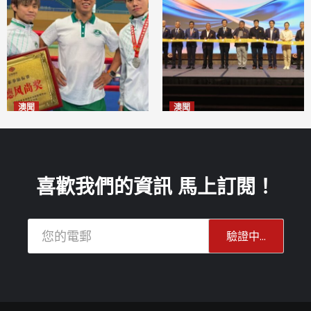
澳聞
澳聞
泰拳健兒關偉豪全錦賽奪亞軍
華億聯手澳科大發布魚鱗膠原
2026-08-08
蛋白肽科研成果
2026-08-08
喜歡我們的資訊 馬上訂閱！