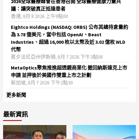
2026全球醫療峰會在香港召開 全球醫療健康力量共
議：讓突破真正抵達患者
香港, 8月 8 2026 上午9點00
Eightco Holdings (NASDAQ: ORBS) 公布其總持倉量約
為 3.78 億美元，當中包括 OpenAI、Beast
Industries、超過 16,000 枚以太幣及近 3.02 億枚 WLD
代幣
賓夕法尼亞州伊斯頓, 8月 7 2026 下午3點08
MetaOptics聚焦推進超透鏡商業化 撤回納斯達克上市
申請 並押後於美國作雙重上市之計劃
新加坡, 8月 7 2026 下午2點30
更多新聞
最新資訊