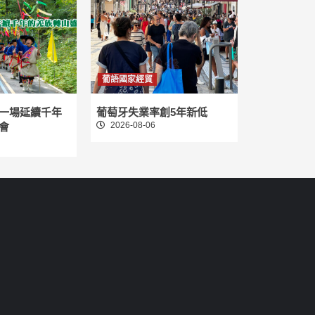
葡語國家經貿
一場延續千年
葡萄牙失業率創5年新低
2026-08-06
會