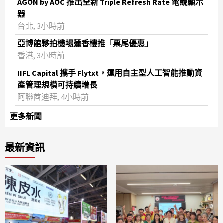
AGON by AOC 推出全新 Triple Refresh Rate 電競顯示
器
台北, 3小時前
亞博館夥拍機場蓮香樓推「票尾優惠」
香港, 3小時前
IIFL Capital 攜手 Flytxt，運用自主型人工智能推動資
產管理規模可持續增長
阿聯酋迪拜, 4小時前
更多新聞
最新資訊