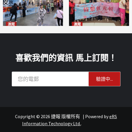
澳聞
澳聞
新寶堂參展粵澳名優拓闊銷售
全城慈善會探訪「虹光軒」促
渠道
傷健共融
2026-08-06
2026-08-06
喜歡我們的資訊 馬上訂閱！
Copyright © 2026 捷報 版權所有
|
Powered by
eRS
報紙
文化
Information Technology Ltd.
.