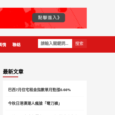
關
輿情
聯絡
鍵
字:
最新文章
巴西7月住宅租金指數單月勁漲0.66%
今秋日港澳潮人瘋搶「彎刀褲」