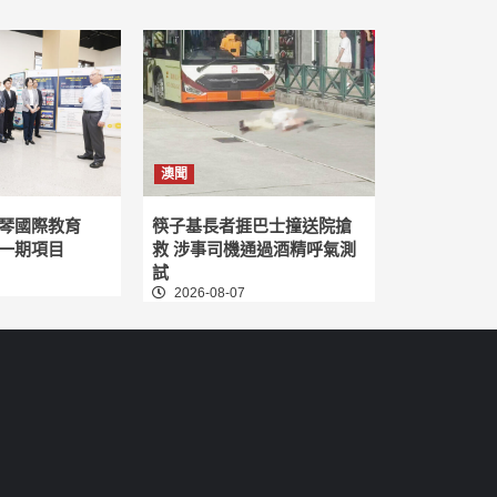
澳聞
琴國際教育
筷子基長者捱巴士撞送院搶
一期項目
救 涉事司機通過酒精呼氣測
試
2026-08-07