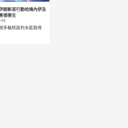
伊朗斬首行動哈梅內伊及
將領喪生
-02
朗多輪核談判未能取得