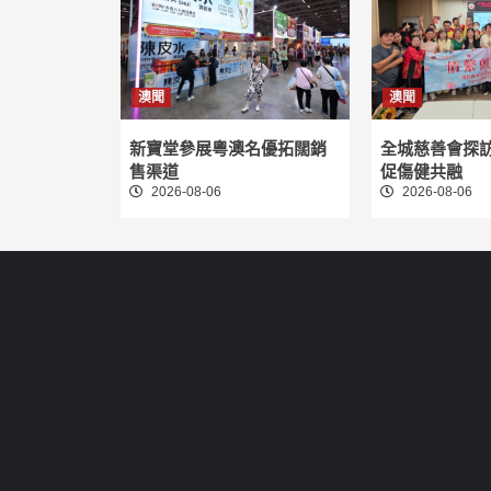
澳聞
澳聞
新寶堂參展粵澳名優拓闊銷
全城慈善會探
售渠道
促傷健共融
2026-08-06
2026-08-06