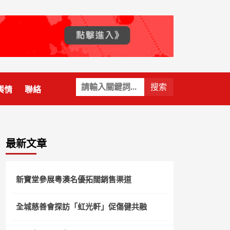
關
輿情
聯絡
鍵
字:
最新文章
新寶堂參展粵澳名優拓闊銷售渠道
全城慈善會探訪「虹光軒」促傷健共融