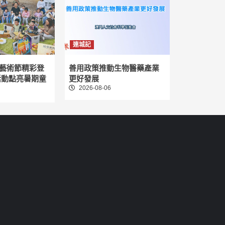
連城記
藝術節精彩登
善用政策推動生物醫藥產業
活動點亮暑期童
更好發展
2026-08-06