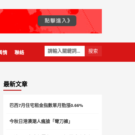
關
輿情
聯絡
鍵
字:
最新文章
巴西7月住宅租金指數單月勁漲0.66%
今秋日港澳潮人瘋搶「彎刀褲」