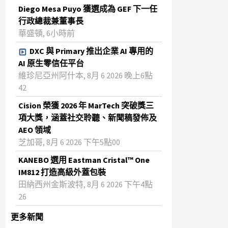
Diego Mesa Puyo 獲選成為 GEF 下一任
行政總裁兼董事長
華盛頓, 6小時前
DXC 與 Primary 推出企業 AI 專用的
AI 原生零信任平台
維珍尼亞州阿什本, 8月 6 2026 晚上6點
42
Cision 榮獲 2026 年 MarTech 突破獎三
項大獎，涵蓋社交聆聽、新聞稿發佈及
AEO 領域
芝加哥, 8月 6 2026 下午5點00
KANEBO 選用 Eastman Cristal™ One
IM812 打造高級外蓋包裝
田納西州金斯波特, 8月 6 2026 下午4點
26
更多新聞