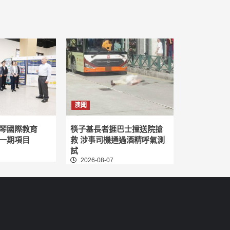
澳聞
琴國際教育
筷子基長者捱巴士撞送院搶
一期項目
救 涉事司機通過酒精呼氣測
試
2026-08-07