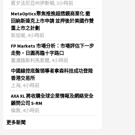
賓夕法尼亞州伊斯頓, 3小時前
MetaOptics聚焦推進超透鏡商業化 撤
回納斯達克上市申請 並押後於美國作雙
重上市之計劃
新加坡, 4小時前
FP Markets 市場分析：市場評估下一步
走勢，日圓再臨十字路口
塞浦路斯利馬索爾, 4小時前
中國線控底盤領導者拿森科技成功登陸
香港交易所
上海, 4小時前
AXA XL 將收購全球企業情報及網絡安全
顧問公司 S-RM
倫敦, 4小時前
更多新聞