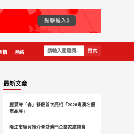
關
輿情
聯絡
鍵
字:
最新文章
麗景灣「森」餐廳首次亮相「2026粵澳名優
商品展」
陽江市經貿推介會暨澳門企業家座談會