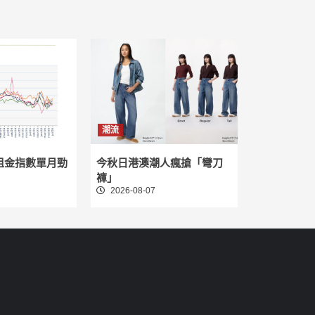
潮流
租金指數單月勁
今秋日港澳潮人瘋搶「彎刀
褲」
2026-08-07