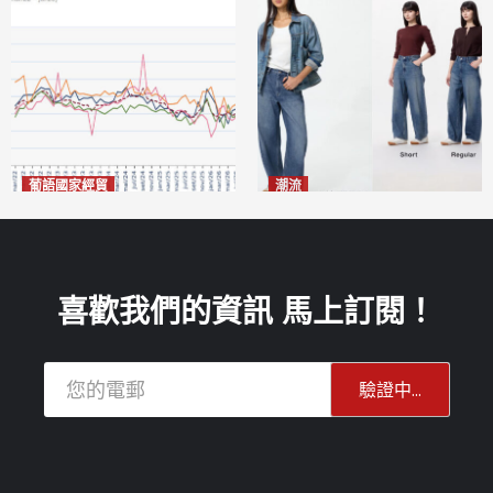
葡語國家經貿
潮流
巴西7月住宅租金指數單月勁
今秋日港澳潮人瘋搶「彎刀
漲0.66%
褲」
2026-08-07
2026-08-07
喜歡我們的資訊 馬上訂閱！