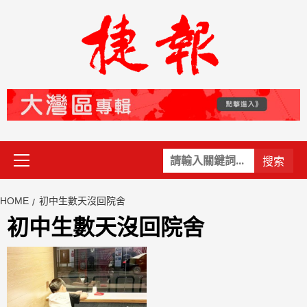
Skip
to
content
Primary
關
Menu
鍵
字:
HOME
初中生數天沒回院舍
初中生數天沒回院舍