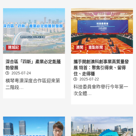
連城記
澳聞
重點新聞
深合區「四新」產業必定能蓬
攜手開創澳科創事業高質量發
勃發展
展 特首：聚焦引得來、留得
2025-07-24
住、走得穩
2025-07-22
橫琴粵澳深度合作區迎來第
科技委員會昨舉行今年第一
二階段…
次全體…