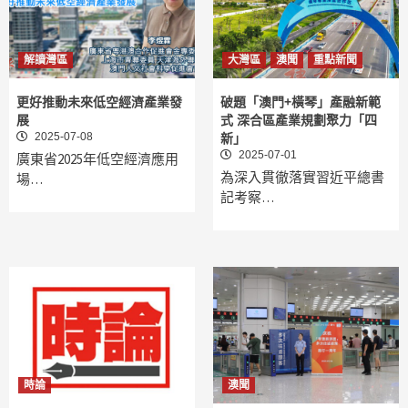
解讀灣區
大灣區
澳聞
重點新聞
更好推動未來低空經濟產業發
破題「澳門+橫琴」產融新範
展
式 深合區產業規劃聚力「四
2025-07-08
新」
2025-07-01
廣東省2025年低空經濟應用
為深入貫徹落實習近平總書
場…
記考察…
時論
澳聞