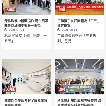
大灣區
澳聞
深化珠澳中醫藥協作 衛生局率
工聯攜手友好團體為「三五」
團參訪珠海中醫藥一條街
建言獻策
2026-07-24
2026-06-15
為落實國家《國民健康「十
工聯總會續舉行「三五規
五五」…
劃」意見…
大灣區
澳聞
澳媒赴合作區考察了解產業發
科產協組團赴成都考察交流 澳
展最新成果
青感受蓉城科產創新路徑