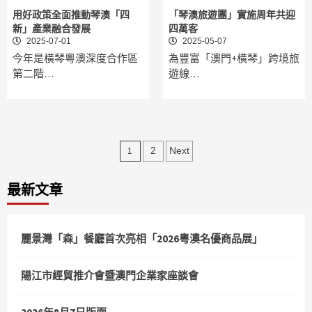
用好政策全面推動琴澳「四
「琴澳旅遊團」實施周年共迎
新」產業融合發展
四萬客
2025-07-01
2025-05-07
今年是橫琴粵澳深度合作區
為豐富「澳門+橫琴」跨境旅
第二階…
遊線…
文
1
2
Next
章
最新文章
分
頁
麗景灣「森」餐廳首次亮相「2026粵澳名優商品展」
陽江市經貿推介會暨澳門企業家座談會