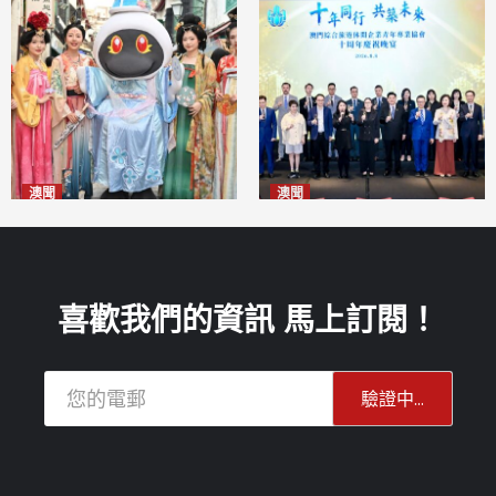
澳聞
澳聞
澳門華服文化嘉年華福隆新街
休企青協慶祝十周年 為澳高質
登場
量發展貢獻青年智慧
2026-08-09
2026-08-09
喜歡我們的資訊 馬上訂閱！