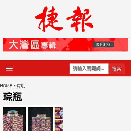
Skip
to
content
Primary
關
Menu
鍵
字:
HOME
琮瓶
琮瓶