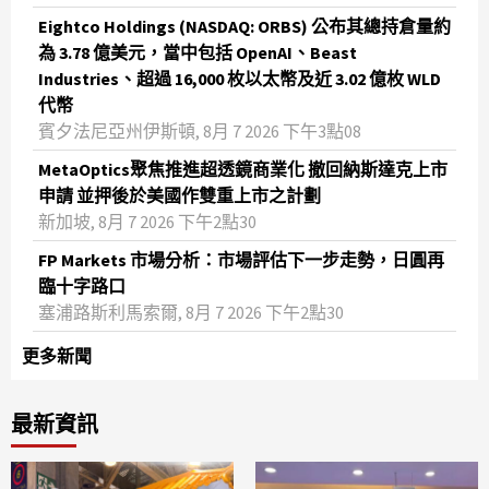
Eightco Holdings (NASDAQ: ORBS) 公布其總持倉量約
為 3.78 億美元，當中包括 OpenAI、Beast
Industries、超過 16,000 枚以太幣及近 3.02 億枚 WLD
代幣
賓夕法尼亞州伊斯頓, 8月 7 2026 下午3點08
MetaOptics聚焦推進超透鏡商業化 撤回納斯達克上市
申請 並押後於美國作雙重上市之計劃
新加坡, 8月 7 2026 下午2點30
FP Markets 市場分析：市場評估下一步走勢，日圓再
臨十字路口
塞浦路斯利馬索爾, 8月 7 2026 下午2點30
更多新聞
最新資訊