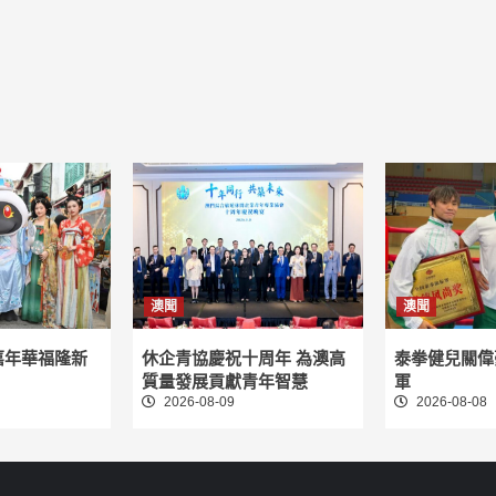
澳聞
澳聞
嘉年華福隆新
休企青協慶祝十周年 為澳高
泰拳健兒關偉
質量發展貢獻青年智慧
軍
2026-08-09
2026-08-08