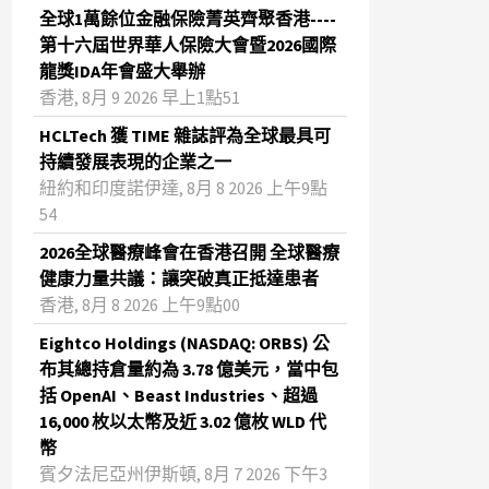
全球1萬餘位金融保險菁英齊聚香港----
第十六屆世界華人保險大會暨2026國際
龍獎IDA年會盛大舉辦
香港, 8月 9 2026 早上1點51
HCLTech 獲 TIME 雜誌評為全球最具可
持續發展表現的企業之一
紐約和印度諾伊達, 8月 8 2026 上午9點
54
2026全球醫療峰會在香港召開 全球醫療
健康力量共議：讓突破真正抵達患者
香港, 8月 8 2026 上午9點00
Eightco Holdings (NASDAQ: ORBS) 公
布其總持倉量約為 3.78 億美元，當中包
括 OpenAI、Beast Industries、超過
16,000 枚以太幣及近 3.02 億枚 WLD 代
幣
賓夕法尼亞州伊斯頓, 8月 7 2026 下午3