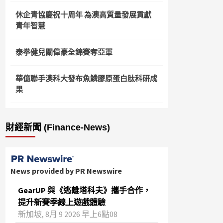
休企青協慶祝十周年 為澳高質量發展貢獻
青年智慧
泰拳健兒關偉豪全錦賽奪亞軍
華億聯手澳科大發布魚鱗膠原蛋白肽科研成
果
財經新聞 (Finance-News)
News provided by PR Newswire
GearUP 與《逃離塔科夫》攜手合作，
提升新賽季線上遊戲體驗
新加坡, 8月 9 2026 早上6點08