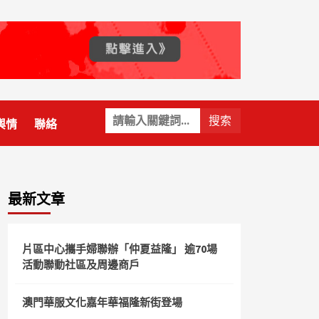
關
輿情
聯絡
鍵
字:
最新文章
片區中心攜手婦聯辦「仲夏益隆」 逾70場
活動聯動社區及周邊商戶
澳門華服文化嘉年華福隆新街登場