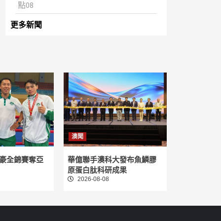
點08
更多新聞
澳聞
豪全錦賽奪亞
華億聯手澳科大發布魚鱗膠
原蛋白肽科研成果
2026-08-08