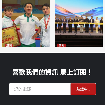
澳聞
澳聞
泰拳健兒關偉豪全錦賽奪亞軍
華億聯手澳科大發布魚鱗膠原
2026-08-08
蛋白肽科研成果
2026-08-08
喜歡我們的資訊 馬上訂閱！