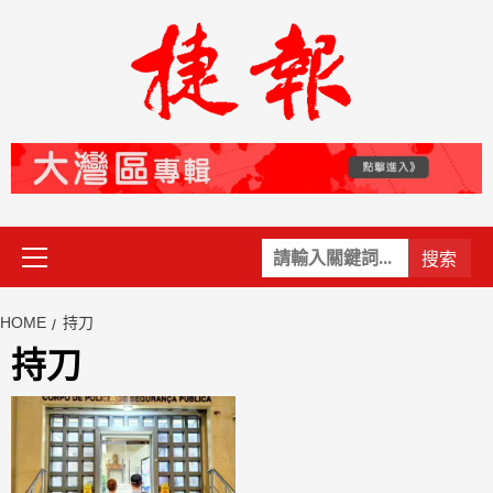
Skip
to
content
Primary
關
Menu
鍵
字:
HOME
持刀
持刀