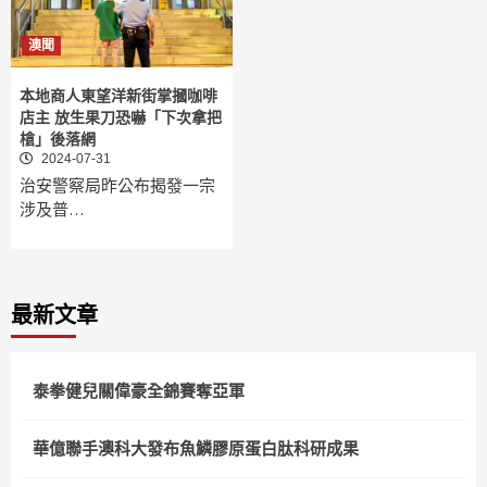
澳聞
本地商人東望洋新街掌摑咖啡
店主 放生果刀恐嚇「下次拿把
槍」後落網
2024-07-31
治安警察局昨公布揭發一宗
涉及普…
最新文章
泰拳健兒關偉豪全錦賽奪亞軍
華億聯手澳科大發布魚鱗膠原蛋白肽科研成果