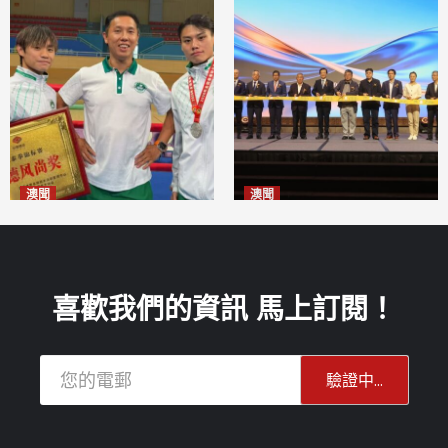
澳聞
澳聞
泰拳健兒關偉豪全錦賽奪亞軍
華億聯手澳科大發布魚鱗膠原
2026-08-08
蛋白肽科研成果
2026-08-08
喜歡我們的資訊 馬上訂閱！