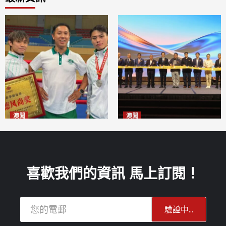
澳聞
澳聞
泰拳健兒關偉豪全錦賽奪亞軍
華億聯手澳科大發布魚鱗膠原
2026-08-08
蛋白肽科研成果
2026-08-08
喜歡我們的資訊 馬上訂閱！