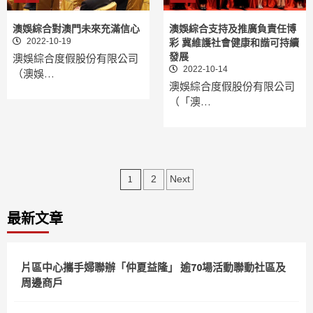
澳娛綜合對澳門未來充滿信心
澳娛綜合支持及推廣負責任博
2022-10-19
彩 冀維護社會健康和諧可持續
發展
澳娛綜合度假股份有限公司
2022-10-14
（澳娛…
澳娛綜合度假股份有限公司
（「澳…
文
1
2
Next
章
最新文章
分
頁
片區中心攜手婦聯辦「仲夏益隆」 逾70場活動聯動社區及
周邊商戶