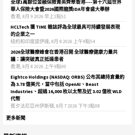
全球1萬餘位金融保險菁英齊聚香港----第十六屆世界
華人保險大會暨2026國際龍獎IDA年會盛大舉辦
香港, 8月 9 2026 早上1點51
HCLTech 獲 TIME 雜誌評為全球最具可持續發展表現
的企業之一
紐約和印度諾伊達, 8月 8 2026 上午9點54
2026全球醫療峰會在香港召開 全球醫療健康力量共
議：讓突破真正抵達患者
香港, 8月 8 2026 上午9點00
Eightco Holdings (NASDAQ: ORBS) 公布其總持倉量約
為 3.78 億美元，當中包括 OpenAI、Beast
Industries、超過 16,000 枚以太幣及近 3.02 億枚 WLD
代幣
賓夕法尼亞州伊斯頓, 8月 7 2026 下午3點08
更多新聞