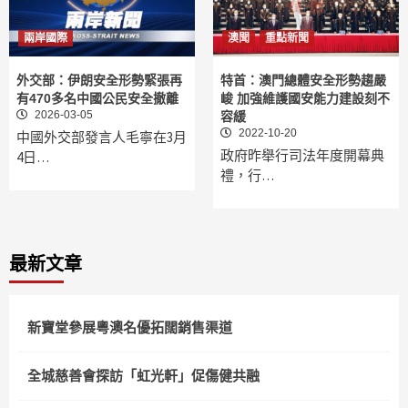
兩岸國際
澳聞
重點新聞
外交部：伊朗安全形勢緊張再
特首：澳門總體安全形勢趨嚴
有470多名中國公民安全撤離
峻 加強維護國安能力建設刻不
2026-03-05
容緩
2022-10-20
中國外交部發言人毛寧在3月
政府昨舉行司法年度開幕典
4日…
禮，行…
最新文章
新寶堂參展粵澳名優拓闊銷售渠道
全城慈善會探訪「虹光軒」促傷健共融