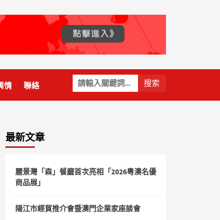
關
輿情
聯絡
鍵
字:
最新文章
麗景灣「森」餐廳首次亮相「2026粵澳名優
商品展」
陽江市經貿推介會暨澳門企業家座談會