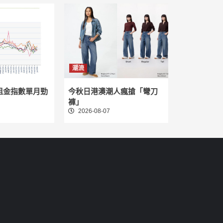
潮流
租金指數單月勁
今秋日港澳潮人瘋搶「彎刀
褲」
2026-08-07