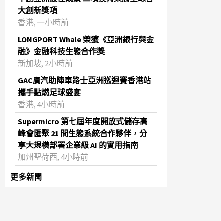
大創新獎項
香港, 一小時前
LONGPORT Whale 榮獲《亞洲銀行與金
融》金融科技生態合作獎
新加坡, 2小時前
GAC廣汽助陣車路士亞洲巡迴賽香港站
攜手點燃足球盛宴
香港, 4小時前
Supermicro 第七屆年度開放式儲存高
峰會匯聚 21 間生態系統合作夥伴，分
享大規模部署企業級 AI 的實用指南
加州聖荷西, 4小時前
更多新聞