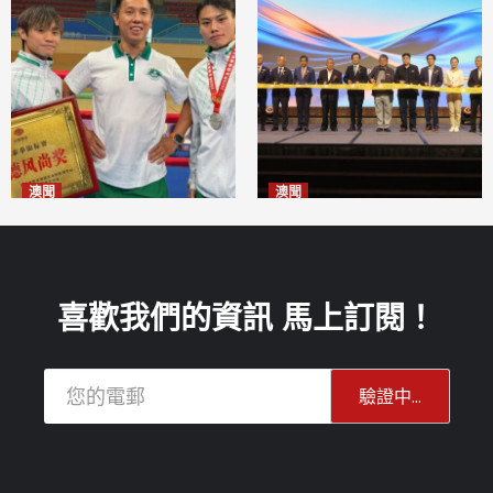
澳聞
澳聞
泰拳健兒關偉豪全錦賽奪亞軍
華億聯手澳科大發布魚鱗膠原
2026-08-08
蛋白肽科研成果
2026-08-08
喜歡我們的資訊 馬上訂閱！