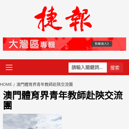
Skip
to
content
Primary
關
Menu
鍵
字:
HOME
澳門體育界青年教師赴陝交流團
澳門體育界青年教師赴陝交流
團