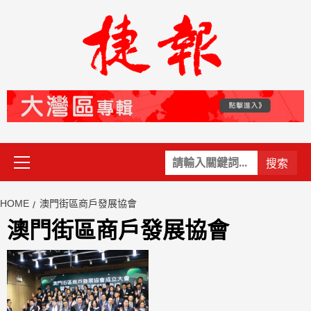
Skip
to
content
Primary
關
Menu
鍵
字:
HOME
澳門街區商戶發展協會
澳門街區商戶發展協會