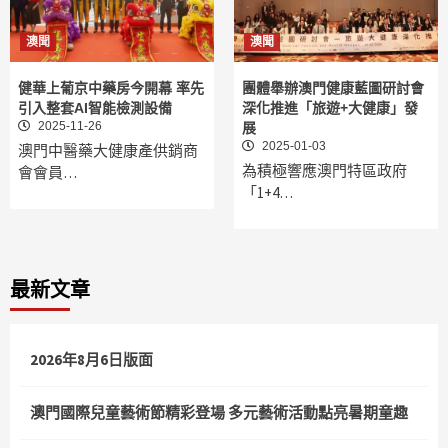
澳聞
澳聞
健華上葡京中藥房今開幕 率先
團體舉辦澳門健康藍圖研討會
引入整套AI智能檢測設備
深化推進「旅遊+大健康」發
2025-11-26
展
2025-01-03
澳門中醫藥大健康產供銷商
為積極響應澳門特區政府
會會員…
「1+4…
最新文章
2026年8月6日版面
澳門國際兒童藝術節精彩登場 多元藝術活動點亮暑期童趣