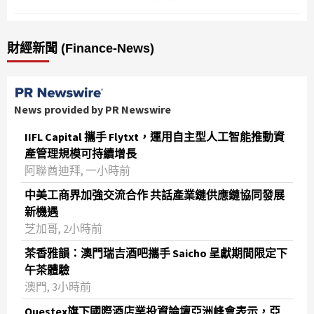
財經新聞 (Finance-News)
News provided by PR Newswire
IIFL Capital 攜手 Flytxt，運用自主型人工智能推動資
產管理規模可持續增長
阿聯酋迪拜, 一小時前
中美工商界加強交流合作 共話產業鏈供應鏈協同發展
新機遇
芝加哥, 2小時前
茶香雅韻：澳門瑞吉酒吧攜手 Saicho 呈獻期間限定下
午茶體驗
澳門, 3小時前
Questex旗下國際酒店業投資論壇亞洲峰會表示，亞