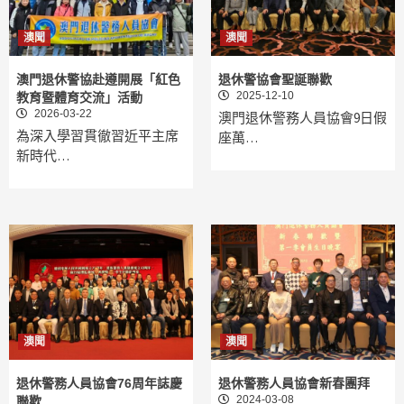
澳聞
澳聞
澳門退休警協赴遵開展「紅色
退休警協會聖誕聯歡
2025-12-10
教育暨體育交流」活動
2026-03-22
澳門退休警務人員協會9日假
為深入學習貫徹習近平主席
座萬…
新時代…
澳聞
澳聞
退休警務人員協會76周年誌慶
退休警務人員協會新春團拜
2024-03-08
聯歡