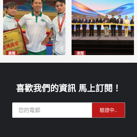
澳聞
澳聞
泰拳健兒關偉豪全錦賽奪亞軍
華億聯手澳科大發布魚鱗膠原
2026-08-08
蛋白肽科研成果
2026-08-08
喜歡我們的資訊 馬上訂閱！