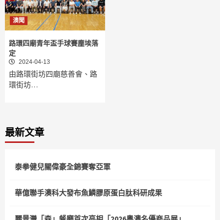
澳聞
路環四廟青年盃手球賽塵埃落
定
2024-04-13
由路環街坊四廟慈善會、路
環街坊…
最新文章
泰拳健兒關偉豪全錦賽奪亞軍
華億聯手澳科大發布魚鱗膠原蛋白肽科研成果
麗景灣「森」餐廳首次亮相「2026粵澳名優商品展」