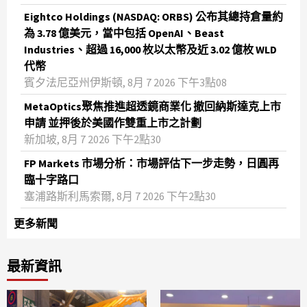
Eightco Holdings (NASDAQ: ORBS) 公布其總持倉量約
為 3.78 億美元，當中包括 OpenAI、Beast
Industries、超過 16,000 枚以太幣及近 3.02 億枚 WLD
代幣
賓夕法尼亞州伊斯頓, 8月 7 2026 下午3點08
MetaOptics聚焦推進超透鏡商業化 撤回納斯達克上市
申請 並押後於美國作雙重上市之計劃
新加坡, 8月 7 2026 下午2點30
FP Markets 市場分析：市場評估下一步走勢，日圓再
臨十字路口
塞浦路斯利馬索爾, 8月 7 2026 下午2點30
更多新聞
最新資訊