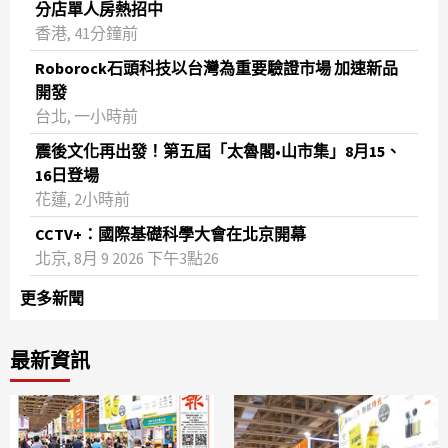
分店單人房熱招中
香港, 41分鐘前
Roborock石頭科技以台灣為重要驗證市場 加速新品
開發
台北, 一小時前
震後文化再出發！第五屆「太魯閣•山市集」8月15、
16日登場
花蓮, 2小時前
CCTV+：國際基礎科學大會在北京開幕
北京, 8月 9 2026 下午3點26
更多新聞
最新資訊