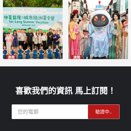
澳聞
澳聞
片區中心攜手婦聯辦「仲夏益
澳門華服文化嘉年華福隆新街
隆」 逾70場活動聯動社區及周
登場
2026-08-09
邊商戶
2026-08-09
喜歡我們的資訊 馬上訂閱！