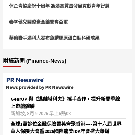
休企青協慶祝十周年 為澳高質量發展貢獻青年智慧
泰拳健兒關偉豪全錦賽奪亞軍
華億聯手澳科大發布魚鱗膠原蛋白肽科研成果
財經新聞 (Finance-News)
News provided by PR Newswire
GearUP 與《逃離塔科夫》攜手合作，提升新賽季線
上遊戲體驗
新加坡, 8月 9 2026 早上6點08
全球1萬餘位金融保險菁英齊聚香港----第十六屆世界
華人保險大會暨2026國際龍獎IDA年會盛大舉辦