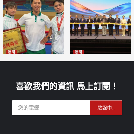
澳聞
澳聞
泰拳健兒關偉豪全錦賽奪亞軍
華億聯手澳科大發布魚鱗膠原
2026-08-08
蛋白肽科研成果
2026-08-08
喜歡我們的資訊 馬上訂閱！