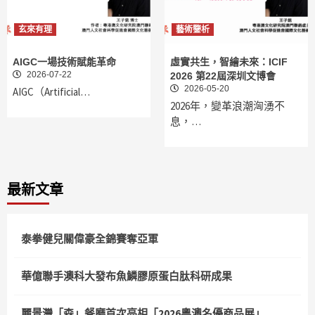
玄來有理
藝術鑒析
AIGC一場技術賦能革命
虛實共生，智繪未來：ICIF
2026-07-22
2026 第22屆深圳文博會
2026-05-20
AIGC（Artificial…
2026年，變革浪潮洶湧不
息，…
最新文章
泰拳健兒關偉豪全錦賽奪亞軍
華億聯手澳科大發布魚鱗膠原蛋白肽科研成果
麗景灣「森」餐廳首次亮相「2026粵澳名優商品展」