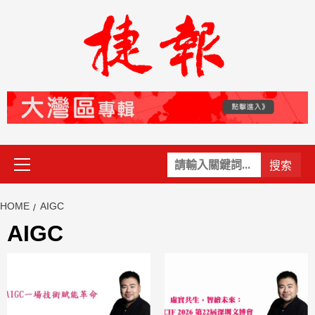
Skip
to
content
Primary
關
Menu
鍵
字:
HOME
AIGC
AIGC