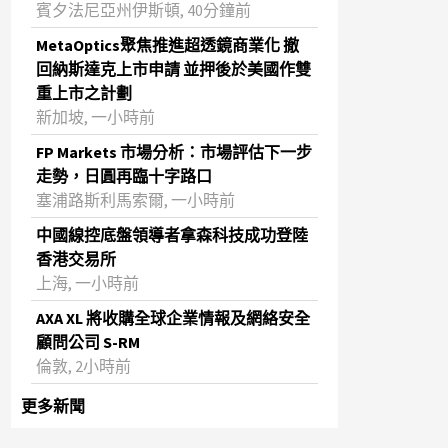
賓夕法尼亞州伊斯頓, 40分鐘前
MetaOptics聚焦推進超透鏡商業化 撤
回納斯達克上市申請 並押後於美國作雙
重上市之計劃
新加坡, 一小時前
FP Markets 市場分析：市場評估下一步
走勢，日圓再臨十字路口
塞浦路斯利馬索爾, 一小時前
中國線控底盤領導者拿森科技成功登陸
香港交易所
上海, 一小時前
AXA XL 將收購全球企業情報及網絡安全
顧問公司 S-RM
倫敦, 2小時前
更多新聞