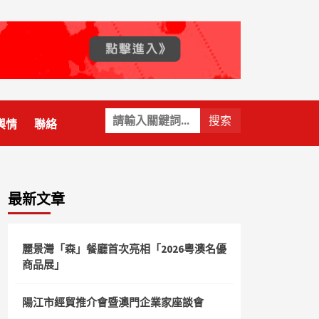
關
輿情
聯絡
鍵
字:
最新文章
麗景灣「森」餐廳首次亮相「2026粵澳名優
商品展」
陽江市經貿推介會暨澳門企業家座談會