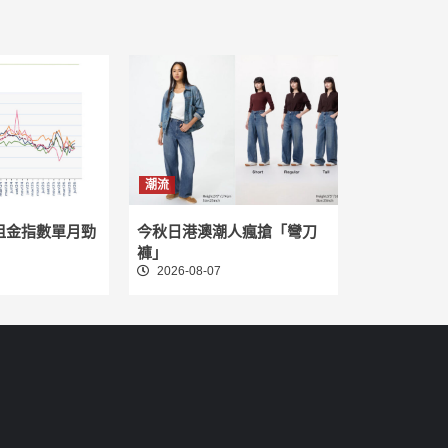
潮流
租金指數單月勁
今秋日港澳潮人瘋搶「彎刀
褲」
2026-08-07