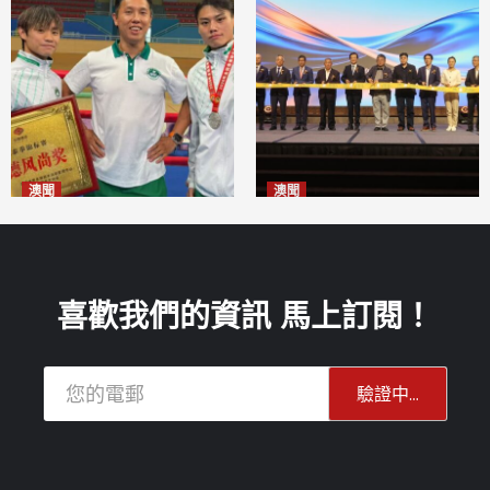
澳聞
澳聞
泰拳健兒關偉豪全錦賽奪亞軍
華億聯手澳科大發布魚鱗膠原
2026-08-08
蛋白肽科研成果
2026-08-08
喜歡我們的資訊 馬上訂閱！