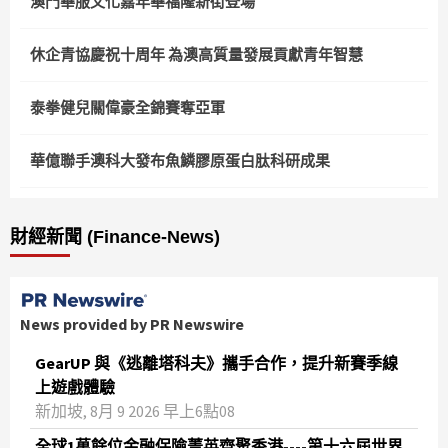
澳門華服文化嘉年華福隆新街登場
休企青協慶祝十周年 為澳高質量發展貢獻青年智慧
泰拳健兒關偉豪全錦賽奪亞軍
華億聯手澳科大發布魚鱗膠原蛋白肽科研成果
財經新聞 (Finance-News)
News provided by PR Newswire
GearUP 與《逃離塔科夫》攜手合作，提升新賽季線
上遊戲體驗
新加坡, 8月 9 2026 早上6點08
全球1萬餘位金融保險菁英齊聚香港----第十六屆世界