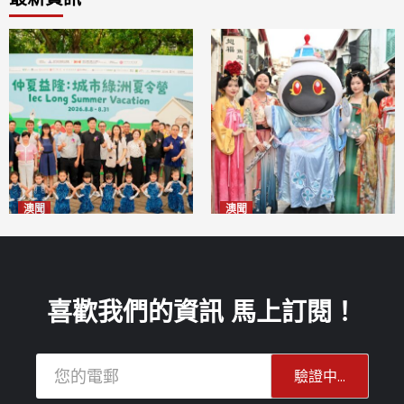
澳聞
澳聞
片區中心攜手婦聯辦「仲夏益
澳門華服文化嘉年華福隆新街
隆」 逾70場活動聯動社區及周
登場
2026-08-09
邊商戶
2026-08-09
喜歡我們的資訊 馬上訂閱！