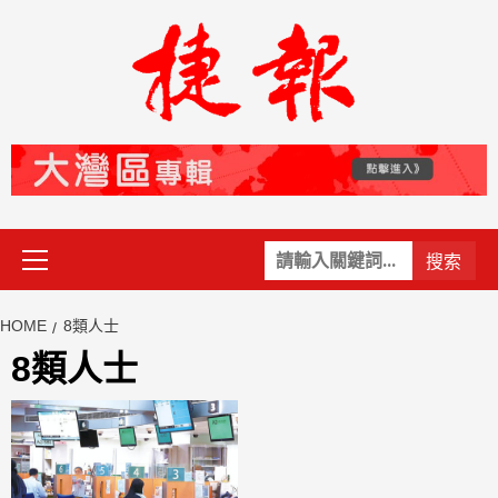
Skip
to
content
Primary
關
Menu
鍵
字:
HOME
8類人士
8類人士