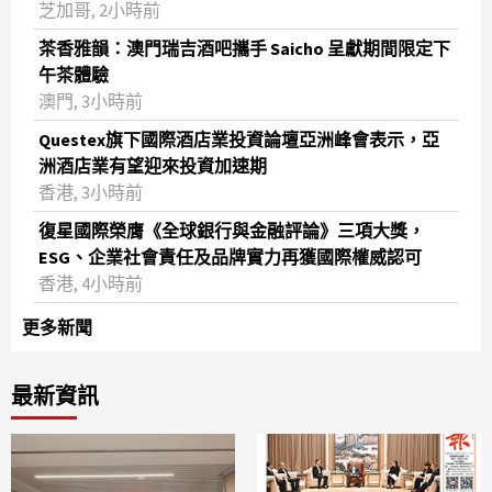
芝加哥, 2小時前
茶香雅韻：澳門瑞吉酒吧攜手 Saicho 呈獻期間限定下
午茶體驗
澳門, 3小時前
Questex旗下國際酒店業投資論壇亞洲峰會表示，亞
洲酒店業有望迎來投資加速期
香港, 3小時前
復星國際榮膺《全球銀行與金融評論》三項大獎，
ESG、企業社會責任及品牌實力再獲國際權威認可
香港, 4小時前
更多新聞
最新資訊