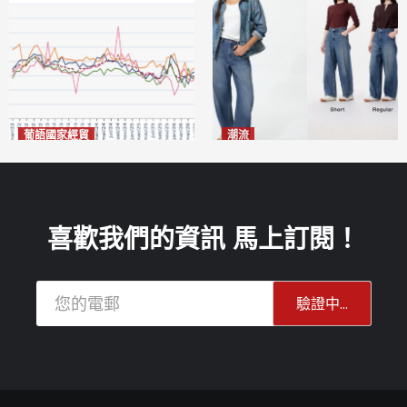
葡語國家經貿
潮流
巴西7月住宅租金指數單月勁
今秋日港澳潮人瘋搶「彎刀
漲0.66%
褲」
2026-08-07
2026-08-07
喜歡我們的資訊 馬上訂閱！