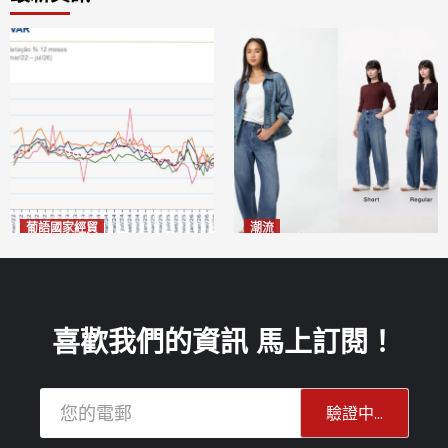
葡語國家經貿
潮流
巴西7月住宅租金指數單月勁
今秋日港澳潮人瘋搶「彎刀
漲0.66%
褲」
2026-08-07
2026-08-07
喜歡我們的資訊 馬上訂閱！