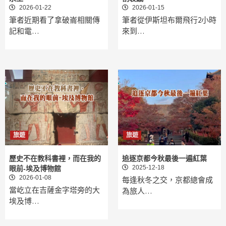
2026-01-22
2026-01-15
筆者近期看了拿破崙相關傳
筆者從伊斯坦布爾飛行2小時
記和電…
來到…
旅遊
旅遊
歷史不在教科書裡，而在我的
追逐京都今秋最後一遍紅葉
2025-12-18
眼前-埃及博物館
2026-01-08
每逢秋冬之交，京都總會成
當屹立在吉薩金字塔旁的大
為旅人…
埃及博…