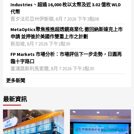
Industries、超過 16,000 枚以太幣及近 3.02 億枚 WLD
代幣
賓夕法尼亞州伊斯頓, 8月 7 2026 下午3點08
MetaOptics聚焦推進超透鏡商業化 撤回納斯達克上市
申請 並押後於美國作雙重上市之計劃
新加坡, 8月 7 2026 下午2點30
FP Markets 市場分析：市場評估下一步走勢，日圓再
臨十字路口
塞浦路斯利馬索爾, 8月 7 2026 下午2點30
更多新聞
最新資訊