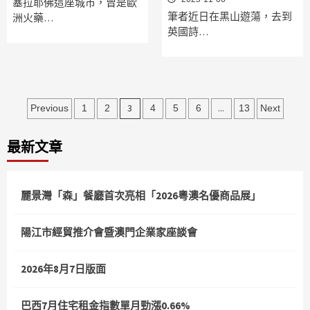
塞拉耶佛這座城市，曾是歐
筆者近日在黑山遊蕩，去到
洲火藥…
英國詩…
文
3
...
Previous
1
2
4
5
6
13
Next
章
最新文章
分
頁
麗景灣「森」餐廳首次亮相「2026粵澳名優商品展」
陽江市經貿推介會暨澳門企業家座談會
2026年8月7日版面
巴西7月住宅租金指數單月勁漲0.66%