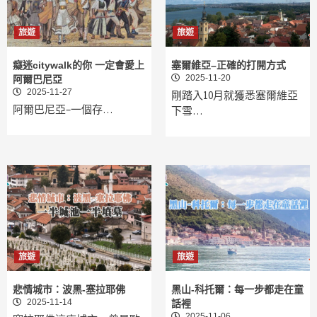
旅遊
旅遊
癡迷citywalk的你 一定會愛上
塞爾維亞–正確的打開方式
2025-11-20
阿爾巴尼亞
2025-11-27
剛踏入10月就獲悉塞爾維亞
阿爾巴尼亞–一個存…
下雪…
旅遊
旅遊
悲情城市：波黑-塞拉耶佛
黑山-科托爾：每一步都走在童
2025-11-14
話裡
2025-11-06