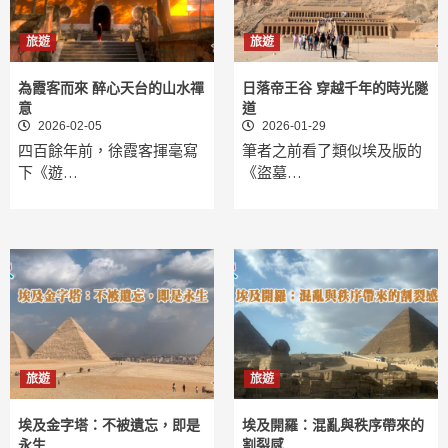
旅遊
旅遊
為霞客而來 醉心天台的山水禪
日落帝王谷 穿越千年的時光隧
意
道
2026-02-05
2026-01-29
四百餘年前，徐霞客揮毫寫
筆者之前看了類似埃及版的
下《遊…
《盜墓…
旅遊
旅遊
埃及金字塔：不被遺忘，即是
埃及開羅：混亂與秩序帶來的
永生
割裂感