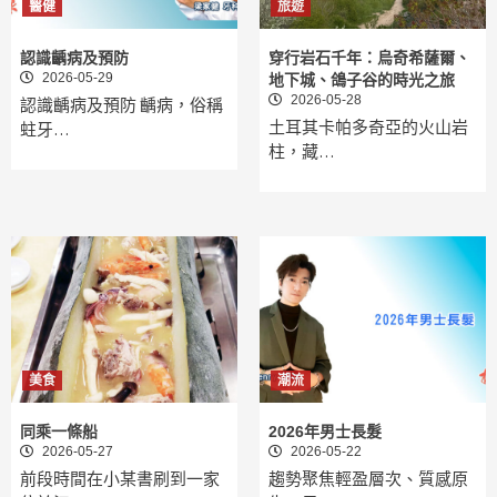
醫健
旅遊
認識齲病及預防
穿行岩石千年：烏奇希薩爾、
2026-05-29
地下城、鴿子谷的時光之旅
2026-05-28
認識齲病及預防 齲病，俗稱
土耳其卡帕多奇亞的火山岩
蛀牙…
柱，藏…
美食
潮流
同乘一條船
2026年男士長髮
2026-05-27
2026-05-22
前段時間在小某書刷到一家
趨勢聚焦輕盈層次、質感原