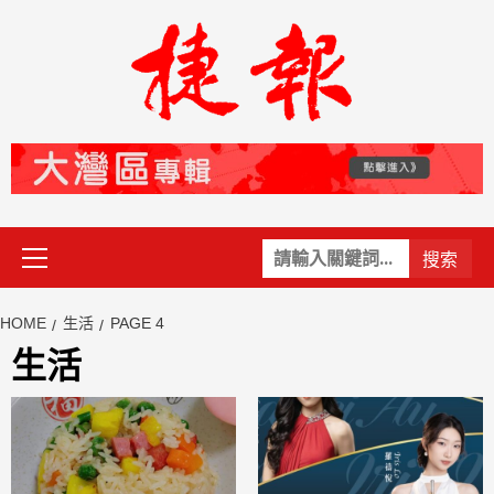
Skip
to
content
Primary
關
Menu
鍵
字:
HOME
生活
PAGE 4
生活