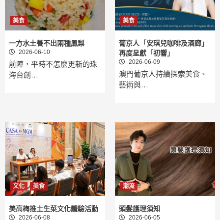
美食
美食
一方水土養不出兩種鳳梨
葡京人「安琪兒咖啡及酒廊」
2026-06-10
再度呈獻「初響」
2026-06-09
前陣，平時不怎麼更新的珠
澳門葡京人持續探索美食、
海台創…
藝術與…
文化
美食
潮流
美高梅推土生菜文化體驗活動
頭髮護理須知
2026-06-08
2026-06-05