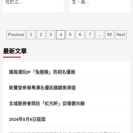
位於江…
生、風…
文
4
...
Previous
1
2
3
5
6
7
80
Next
章
最新文章
分
頁
國風潮玩IP「兔極猴」亮相名優展
新寶堂參展粵澳名優拓闊銷售渠道
全城慈善會探訪「虹光軒」促傷健共融
2026年8月6日版面