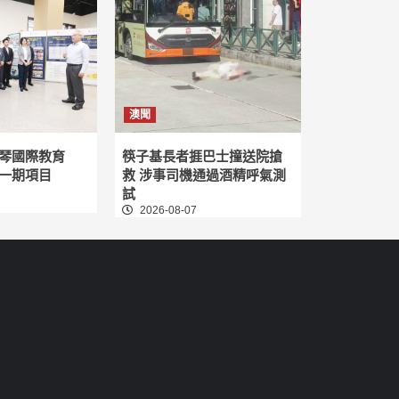
澳聞
琴國際教育
筷子基長者捱巴士撞送院搶
一期項目
救 涉事司機通過酒精呼氣測
試
2026-08-07