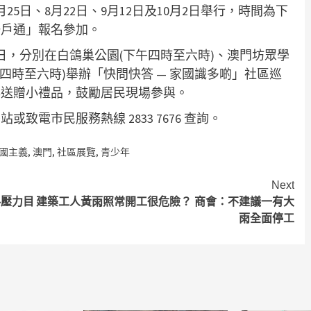
5日、8月22日、9月12日及10月2日舉行，時間為下
一戶通」報名參加。
8日，分別在白鴿巢公園(下午四時至六時)、澳門坊眾學
午四時至六時)舉辦「快問快答 — 家國識多啲」社區巡
與送贈小禮品，鼓勵居民現場參與。
電市民服務熱線 2833 7676 查詢。
國主義
,
澳門
,
社區展覽
,
青少年
Next
料壓力目
建築工人黃雨照常開工很危險？ 商會：不建議一有大
雨全面停工