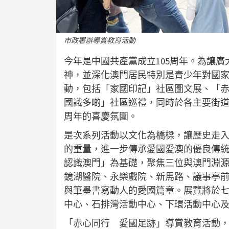
市政署辦導賞教育活動
今年是中國共產黨成立105周年。為讓
神，並深化澳門居民特別是青少年對國
動，包括「家國印記」社區圖文展、「赤
國識多啲」社區巡禮，同時於各主要街道
周年的喜慶氛圍。
是次系列活動以文化為橋樑，讓歷史走
的重量，進一步傳承愛國愛澳的優良傳
認識澳門」為基礎，聚焦三位與澳門淵源
鏡湖醫院、永樂戲院、新馬路、議事亭
與筆墨書寫動人的愛國篇章。展覽將於
中心、石排灣活動中心、下環活動中心
「赤心同行 愛國足跡」導賞教育活動