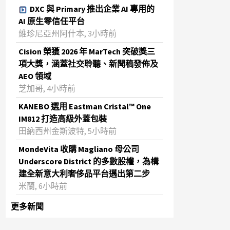
DXC 與 Primary 推出企業 AI 專用的
AI 原生零信任平台
維珍尼亞州阿什本, 3小時前
Cision 榮獲 2026 年 MarTech 突破獎三
項大獎，涵蓋社交聆聽、新聞稿發佈及
AEO 領域
芝加哥, 4小時前
KANEBO 選用 Eastman Cristal™ One
IM812 打造高級外蓋包裝
田納西州金斯波特, 5小時前
MondeVita 收購 Magliano 母公司
Underscore District 的多數股權，為構
建全新意大利奢侈品平台邁出第二步
米蘭, 6小時前
更多新聞