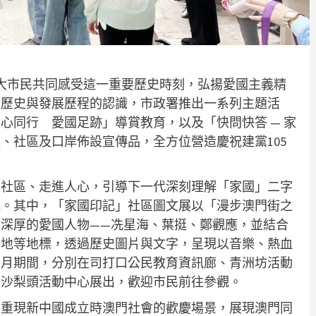
廣大市民共同感受這一重要歷史時刻，弘揚愛國主義精
家歷史與發展歷程的認識，市政署推出一系列主題活
心同行 愛國足跡」導賞教育，以及「快問快答 — 家
、社區及口岸佈設宣傳品，全方位營造慶祝建黨105
入社區、走進人心，引導下一代深刻理解「家國」二字
統。其中，「家國印記」社區圖文展以「漫步澳門街之
深厚的愛國人物——冼星海、葉挺、鄭觀應，並結合
前地等地標，透過歷史圖片與文字，呈現以音樂、熱血
七月期間，分別在司打口公民教育資訊廊、青洲坊活動
及沙梨頭活動中心展出，歡迎市民前往參觀。
，重現新中國成立時澳門社會的歡慶場景，展現澳門同