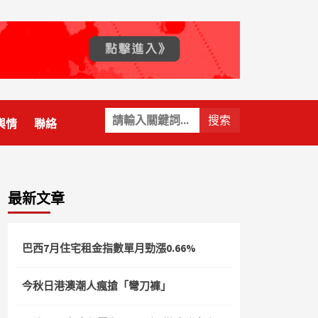
關
輿情
聯絡
鍵
字:
最新文章
巴西7月住宅租金指數單月勁漲0.66%
今秋日港澳潮人瘋搶「彎刀褲」