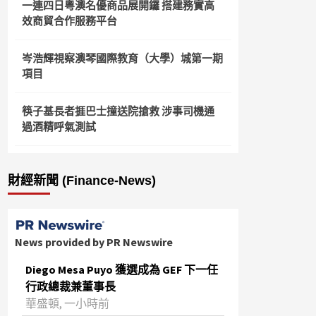
一連四日粵澳名優商品展開鑼 搭建務實高
效商貿合作服務平台
岑浩輝視察澳琴國際教育（大學）城第一期
項目
筷子基長者捱巴士撞送院搶救 涉事司機通
過酒精呼氣測試
財經新聞 (Finance-News)
News provided by PR Newswire
Diego Mesa Puyo 獲選成為 GEF 下一任
行政總裁兼董事長
華盛頓, 一小時前