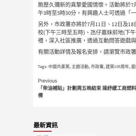
胞歷久彌新的真摯愛國情懷。活動將於7月2
午3時至5時30分，有興趣人士可透過「
另外，市政署亦將於7月11日、12日及1
校(下午三時至五時)、氹仔嘉妹前地(下
禮，深入社區推廣，透過互動問答遊戲
有關活動詳情及報名安排，請瀏覽市政署站或致
Tags:
中國共產黨
,
主題活動
,
市政署
,
建黨105周年
,
愛
Continue
Previous
「柴油補貼」計劃周五晚結束 達紓緩工商燃
Reading
標
最新資訊