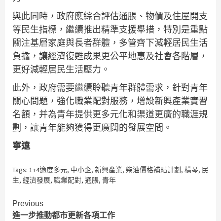
與此同時，政府應綜合評估通脹、物價及住屋開支
等民生指標，繼續推出精準支援舉措，特別是重點
關注基層家庭與長者群體，多管齊下減輕居民生活
負擔，讓經濟復甦成果更公平地惠及社會各階層，
更好減輕居民生活壓力。
此外，政府需要繼續聆聽青年群體需求，針對青年
關心問題，強化職業配對服務，增設新興產業實習
名額，并為青年提供更多元化和渠道更廣的職涯規
劃，讓青年能夠獲得更廣闊的發展空間。
寧遠
Tags:
1+4適度多元
,
中小企
,
新興產業
,
柴油價格補貼計劃
,
橫琴
,
民
生
,
經濟發展
,
職業配對
,
通脹
,
青年
Continue
Previous
進一步推動都市更新各項工作