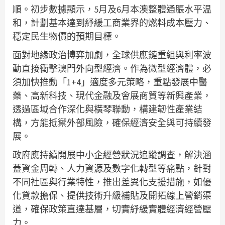
順。初步數據顯示，5月及6月本澳整體通脹水平温
和，計劃基本達到紓緩工商業界的燃料成本壓力、
穩定民生物價的預期目標。
面對地緣政治博弈加劇，全球供應鏈重組與利率波
動直接衝擊澳門外向型經濟。作為微型經濟體，必
須加快推動「1+4」適度多元策略，重點發展中醫
藥、高新科技、現代金融及會展商貿等新興產業，
透過區域合作深化與橫琴聯動，構建韌性產業結
構，方能抵禦外部風險，確保經濟安全與可持續發
展。
政府應持續開展中小企經營狀況追蹤調查，解決涵
蓋資金周轉、人力資源及數字化轉型等痛點，針對
不同社區與行業特性，推出差異化支援措施，如優
化貸款擔保、提供技術升級補貼及開拓線上營銷渠
道，確保政策直達基層，切實紓緩實體經濟經營壓
力。