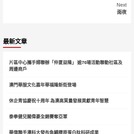
Reading
Next
雨夜
最新文章
片區中心攜手婦聯辦「仲夏益隆」 逾70場活動聯動社區及
周邊商戶
澳門華服文化嘉年華福隆新街登場
休企青協慶祝十周年 為澳高質量發展貢獻青年智慧
泰拳健兒關偉豪全錦賽奪亞軍
華億聯手澳科大發布魚鱗膠原蛋白肽科研成果