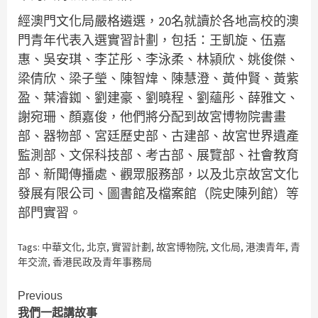
經澳門文化局嚴格遴選，20名就讀於各地高校的澳
門青年代表入選實習計劃，包括：王凱旋、伍嘉
惠、吳安琪、李芷彤、李泳柔、林潁欣、姚俊傑、
梁倩欣、梁子瑩、陳智煒、陳慧澄、黃仲賢、黃紫
盈、葉濬銣、劉建豪、劉曉程、劉蘊彤、薛雅文、
謝宛珊、顏嘉俊，他們將分配到故宮博物院書畫
部、器物部、宮廷歷史部、古建部、故宮世界遺產
監測部、文保科技部、考古部、展覽部、社會教育
部、新聞傳播處、觀眾服務部，以及北京故宮文化
發展有限公司、圖書館及檔案館（院史陳列館）等
部門實習。
Tags:
中華文化
,
北京
,
實習計劃
,
故宮博物院
,
文化局
,
港澳青年
,
青
年交流
,
香港民政及青年事務局
Continue
Previous
我們一起講故事