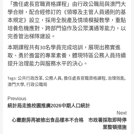
「擔任處長官職資格課程」由行政公職局與澳門大
學合辦，配合經修訂的《領導及主管人員通則的基
本規定》設立，採用全脫產及情境模擬教學，重點
培養危機應對、跨部門協作及公眾溝通等能力，以
完善管治梯隊建設。
本期課程共有30名學員完成培訓，展現出務實進
取、勇於擔當的專業素養，體現特區公務人員持續
提升治理能力與服務水平的決心。
Tags:
公共行政改革
,
公務人員
,
擔任處長官職資格課程
,
治理效能
,
澳門大學
,
行政公職局
Continue
Previous
統計局走進校園推廣2026中期人口統計
Reading
Next
心靈廚房再被檢出食品樣本不合格 市政署採取即時停
業整頓措施