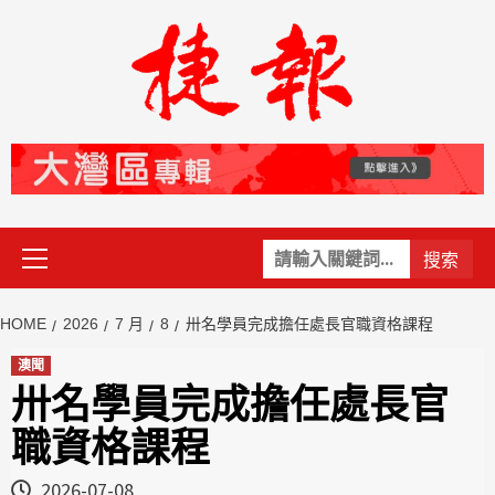
Skip
to
content
Primary
關
Menu
鍵
字:
HOME
2026
7 月
8
卅名學員完成擔任處長官職資格課程
澳聞
卅名學員完成擔任處長官
職資格課程
2026-07-08