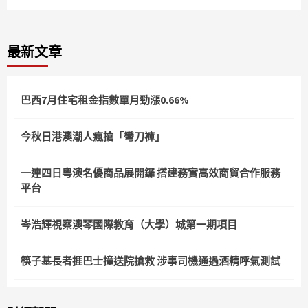
最新文章
巴西7月住宅租金指數單月勁漲0.66%
今秋日港澳潮人瘋搶「彎刀褲」
一連四日粵澳名優商品展開鑼 搭建務實高效商貿合作服務
平台
岑浩輝視察澳琴國際教育（大學）城第一期項目
筷子基長者捱巴士撞送院搶救 涉事司機通過酒精呼氣測試