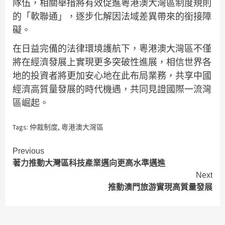
隊伍，相關舉措將有效促進粵港澳大灣區制度規則
的「軟聯通」，逐步化解因法域差異帶來的銜接障
礙。
在日益完備的法律環境護航下，粵港澳大灣區不僅
將在經濟發展上實現更多突破性進展，相信世界各
地的投資者將更加安心地在此布局業務，共享中國
經濟高質量發展的時代機遇，共同見證國際一流灣
區崛起。
Tags:
仲裁制度
,
粵港澳大灣區
Continue
Previous
著力推動大灣區科技產業邁向更高水準邁進
Reading
Next
推動澳門旅游實現高質量發展