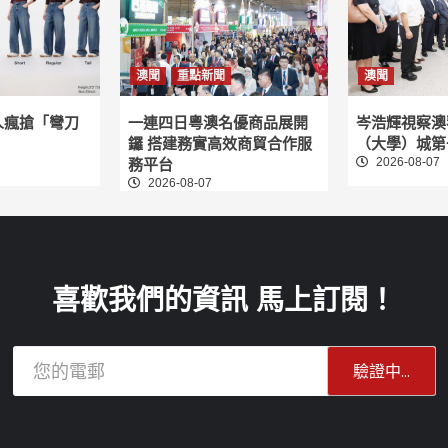
澳聞
重點新聞
澳聞
人瘋搶「彎刀
一連四日粵澳名優商品展開
岑浩輝視察澳
鑼 搭建務實高效商貿合作服
（大學）城第
2026-08-07
務平台
2026-08-07
喜歡我們的資訊 馬上訂閱！