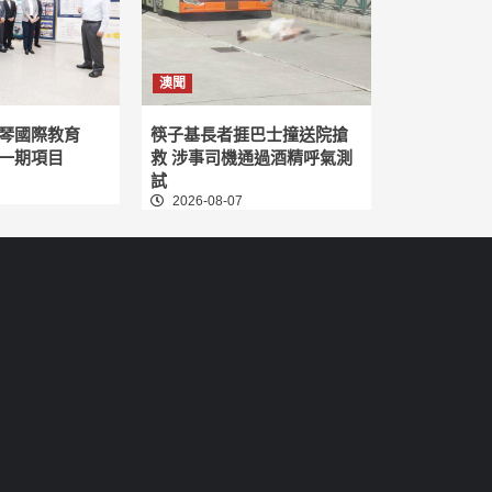
澳聞
琴國際教育
筷子基長者捱巴士撞送院搶
一期項目
救 涉事司機通過酒精呼氣測
試
2026-08-07