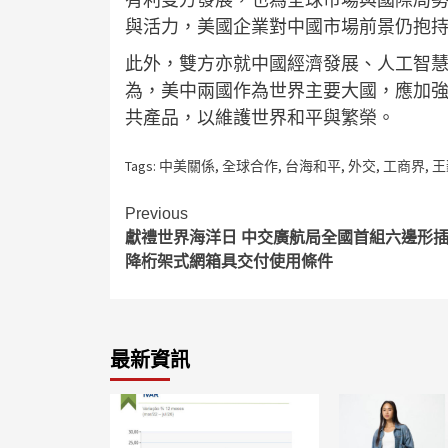
與活力，美國企業對中國市場前景仍抱
此外，雙方亦就中國經濟發展、人工智
為，美中兩國作為世界主要大國，應加
共產品，以維護世界和平與繁榮。
Tags:
中美關係
,
全球合作
,
台海和平
,
外交
,
工商界
,
王
Continue
Previous
獻禮世界海洋日 中交廣航局全國首組六邊形
Reading
降桁架式網箱具交付使用條件
最新資訊