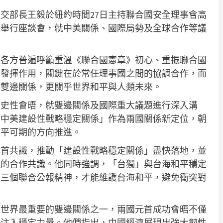
交部長王毅於紐約時間27日主持聯合國安全理事會高
士舉行座談會，就中美關係、國際局勢及全球合作等議
，各方普遍呼籲重溫《聯合國憲章》初心、重振聯合國
要發揮作用，關鍵在於常任理事國之間的協調合作，而
響雙邊關係，更關乎世界和平與人類未來。
歷史性會晤，就雙邊關係及國際重大議題進行深入溝
「中美建設性戰略穩定關係」作為兩國關係新定位，朝
和平可期的方向推進。
元首共識，推動「建設性戰略穩定關係」盡快落地，並
泛的合作共識。他同時強調，「台獨」與台海和平穩定
美三個聯合公報精神，才能維護台海和平，避免衝突對
今世界最重要的雙邊關係之一，兩國元首成功會晤不僅
勢注入穩定力量。他們指出，中國經濟展現出強大韌性