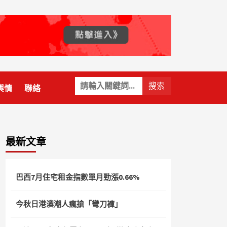
關
輿情
聯絡
鍵
字:
最新文章
巴西7月住宅租金指數單月勁漲0.66%
今秋日港澳潮人瘋搶「彎刀褲」