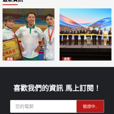
澳聞
澳聞
泰拳健兒關偉豪全錦賽奪亞軍
華億聯手澳科大發布魚鱗膠原
2026-08-08
蛋白肽科研成果
2026-08-08
喜歡我們的資訊 馬上訂閱！