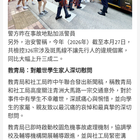
警方昨在事故地點加派警員
另外，治安警稱，今年（2026年）截至本月27日，
共檢控326宗涉及斑馬線不讓先行人的違規個案，
同比大幅上升三成二。
教青局：對離世學生家人深切慰問
教青局和社工局昨中午聯合發出新聞稿，稱教青局
和社工局高度關注青洲大馬路一宗交通意外，對於
事件中有學生不幸離世，深感痛心與惋惜，並向學
生的家屬、親友致以最沉痛的哀悼和最真摯的深切
慰問。
教青局已即時啟動校園危機事故處理機制，協調學
校及輔導機構開展輔導跟進，並與社工局緊密溝