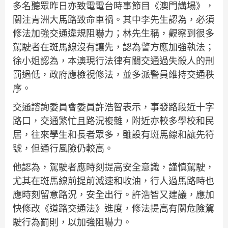
多名聽眾昨日亦致電電台時事節目《澳門講場》，
關注青洲大馬路致命車禍。其中李先生認為，必須
修法加強交通違規阻嚇力；林先生稱，觀察到很多
駕駛者在斑馬線沒有讓先，認為警方應加強執法；
徐小姐認為，本澳現行法律有關交通過失殺人的刑
罰過低，政府應檢視修法，並多派警員維持交通秩
序。
交通諮詢委員會委員許浩智表示，事發路段近十字
路口，交通繁忙且路況複雜，附近亦較多學校和民
居，往來學生和長者眾多，雖設有斑馬線和讓先符
號，但通行風險仍較高。
他認為，駕駛者應時刻提高安全意識，謹慎駕駛，
尤其在斑馬線前提前減速和收油，行人過馬路時也
應時刻留意路況，安全出行。許浩智又建議，應加
快修改《道路交通法》進度，修法提高有關危險駕
駛行為罰則，以加強阻嚇力。