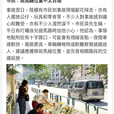
市民：斑馬線位置不太合理
事故翌日，陸續有市民到事故現場獻花悼念，亦有
人擺放公仔、玩具和零食等，不少人對事故感到痛
心和難受，亦有不少人潸然淚下。市民梁先生稱，
平日有叮囑孫兒過馬路時加倍小心。他認為，事發
地點附近有十字路口，可能會有視線盲點，夜間車
速較快，風險更高，車輛轉彎時或較難察覺過路途
人，建議應遷移斑馬線位置，並完善相關路段的交
通設施。