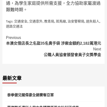
通，為學生家庭提供所需支援，全力協助家屬渡過
艱難時期。
Tags:
交通安全
,
交通意外
,
教青局
,
斑馬線
,
治安警察局
,
過失殺人
,
道路交通法
Continue
Previous
本澳女借店長之名盜35名貴手袋 涉案金額約2,182萬港元
Reading
Next
公職人員協會頒發會員子女獎學金
最新文章
泰拳健兒關偉豪全錦賽奪亞軍