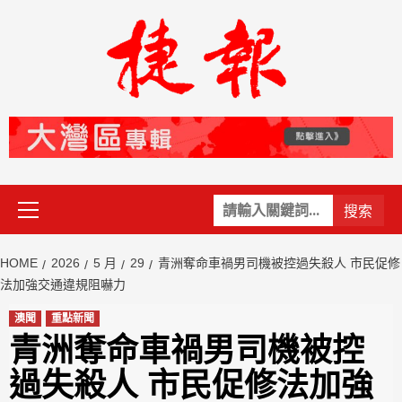
Skip
to
content
Primary
關
Menu
鍵
字:
HOME
2026
5 月
29
青洲奪命車禍男司機被控過失殺人 市民促修
法加強交通違規阻嚇力
澳聞
重點新聞
青洲奪命車禍男司機被控
過失殺人 市民促修法加強