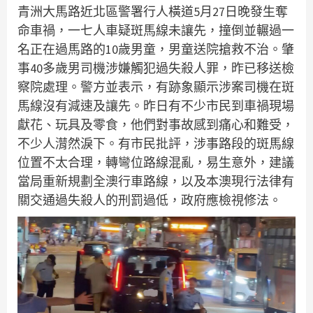
青洲大馬路近北區警署行人橫道5月27日晚發生奪
命車禍，一七人車疑斑馬線未讓先，撞倒並輾過一
名正在過馬路的10歲男童，男童送院搶救不治。肇
事40多歲男司機涉嫌觸犯過失殺人罪，昨已移送檢
察院處理。警方並表示，有跡象顯示涉案司機在斑
馬線沒有減速及讓先。昨日有不少市民到車禍現場
獻花、玩具及零食，他們對事故感到痛心和難受，
不少人潸然淚下。有市民批評，涉事路段的斑馬線
位置不太合理，轉彎位路線混亂，易生意外，建議
當局重新規劃全澳行車路線，以及本澳現行法律有
關交通過失殺人的刑罰過低，政府應檢視修法。