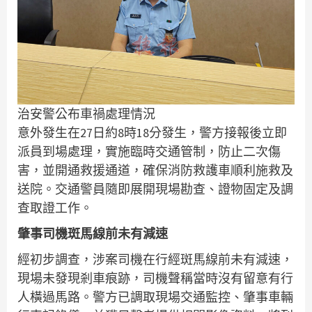
治安警公布車禍處理情況
意外發生在27日約8時18分發生，警方接報後立即
派員到場處理，實施臨時交通管制，防止二次傷
害，並開通救援通道，確保消防救護車順利施救及
送院。交通警員隨即展開現場勘查、證物固定及調
查取證工作。
肇事司機斑馬線前未有減速
經初步調查，涉案司機在行經斑馬線前未有減速，
現場未發現剎車痕跡，司機聲稱當時沒有留意有行
人橫過馬路。警方已調取現場交通監控、肇事車輛