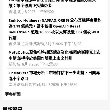
議：讓突破真正抵達患者
香港, 8月 8 2026 上午9點00
Eightco Holdings (NASDAQ: ORBS) 公布其總持倉量約
為 3.78 億美元，當中包括 OpenAI、Beast
Industries、超過 16,000 枚以太幣及近 3.02 億枚 WLD
代幣
賓夕法尼亞州伊斯頓, 8月 7 2026 下午3點08
MetaOptics聚焦推進超透鏡商業化 撤回納斯達克上市
申請 並押後於美國作雙重上市之計劃
新加坡, 8月 7 2026 下午2點30
FP Markets 市場分析：市場評估下一步走勢，日圓再
臨十字路口
塞浦路斯利馬索爾, 8月 7 2026 下午2點30
更多新聞
最新資訊