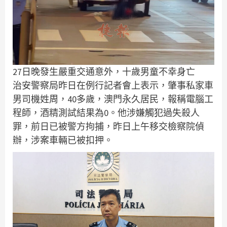
27日晚發生嚴重交通意外，十歲男童不幸身亡
治安警察局昨日在例行記者會上表示，肇事私家車
男司機姓周，40多歲，澳門永久居民，報稱電腦工
程師，酒精測試結果為0。他涉嫌觸犯過失殺人
罪，前日已被警方拘捕，昨日上午移交檢察院偵
辦，涉案車輛已被扣押。