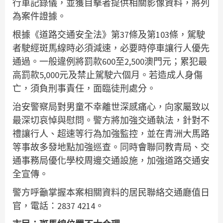
行車記錄儀，並獲目擊者提供相關影像資料，將列
為案件證據。
根據《道路交通安全法》第37條及第103條，駕駛
者駛經斑馬線時必須減速，必要時停車讓行人優先
通過。一般違例將罰款600至2,500澳門元；累犯最
高罰款5,000元及禁止駕駛六個月。若造成人身傷
亡，須負刑事責任，面臨徒刑處分。
治安警察局對男童不幸離世深感痛心，向家屬致以
最深切哀悼與慰問。警方將加強交通執法，針對不
禮讓行人、超速等行為加強監控，並在青洲大馬路
等事故多發地點加強巡查。同時會聯同教青局、交
通事務局優化學校周邊交通設施，加強道路交通安
全宣傳。
警方呼籲掌握本案相關資料的居民聯絡交通廳值日
官，電話：2837 4214。