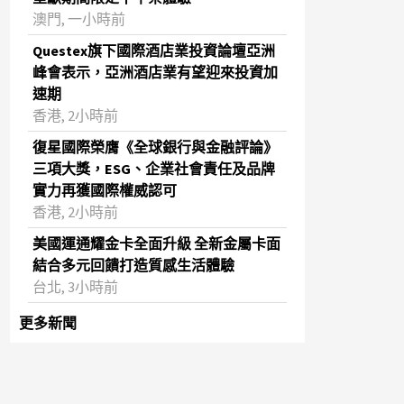
澳門, 一小時前
Questex旗下國際酒店業投資論壇亞洲
峰會表示，亞洲酒店業有望迎來投資加
速期
香港, 2小時前
復星國際榮膺《全球銀行與金融評論》
三項大獎，ESG、企業社會責任及品牌
實力再獲國際權威認可
香港, 2小時前
美國運通耀金卡全面升級 全新金屬卡面
結合多元回饋打造質感生活體驗
台北, 3小時前
更多新聞