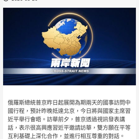
俄羅斯總統普京昨日起展開為期兩天的國事訪問中
國行程，預計昨晚抵達北京，今日將與國家主席習
近平舉行會晤。訪華前夕，普京透過視訊發表講
話，表示很高興應習近平邀請訪華，雙方願在平等
互利基礎上深化合作，並進行相互尊重的對話。