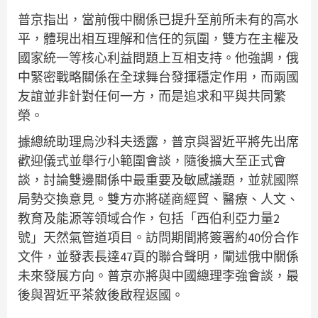
普京指出，當前俄中關係已提升至前所未有的高水
平，體現出相互理解和信任的氛圍，雙方在主權及
國家統一等核心利益問題上互相支持。他強調，俄
中緊密戰略關係在全球舞台發揮穩定作用，而兩國
友誼並非針對任何一方，而是追求和平與共同繁
榮。
據總統助理烏沙科夫透露，普京與習近平將先出席
歡迎儀式並舉行小範圍會談，隨後擴大至正式會
談，討論雙邊關係中最重要及敏感議題，並就國際
局勢交換意見。雙方亦將磋商經貿、醫療、人文、
教育及能源等領域合作，包括「西伯利亞力量2
號」天然氣管道項目。訪問期間將簽署約40份合作
文件，並發表長達47頁的聯合聲明，闡述俄中關係
未來發展方向。普京亦將與中國總理李強會談，最
後與習近平茶敘後啟程返國。