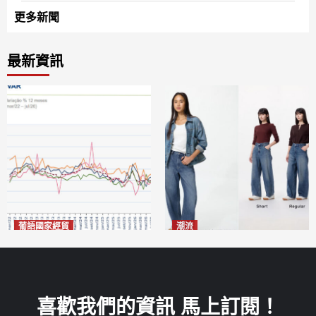
更多新聞
最新資訊
葡語國家經貿
潮流
巴西7月住宅租金指數單月勁
今秋日港澳潮人瘋搶「彎刀
漲0.66%
褲」
2026-08-07
2026-08-07
喜歡我們的資訊 馬上訂閱！