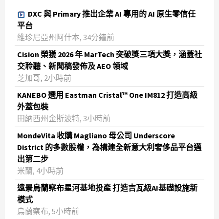
DXC 與 Primary 推出企業 AI 專用的 AI 原生零信任
平台
維珍尼亞州阿什本, 34分鐘前
Cision 榮獲 2026 年 MarTech 突破獎三項大獎，涵蓋社
交聆聽、新聞稿發佈及 AEO 領域
芝加哥, 2小時前
KANEBO 選用 Eastman Cristal™ One IM812 打造高級
外蓋包裝
田納西州金斯波特, 3小時前
MondeVita 收購 Magliano 母公司 Underscore
District 的多數股權，為構建全新意大利奢侈品平台邁
出第二步
米蘭, 4小時前
遠景烏蘭察布星河基地投產 打造吉瓦級AI基礎設施新
模式
烏蘭察布, 5小時前