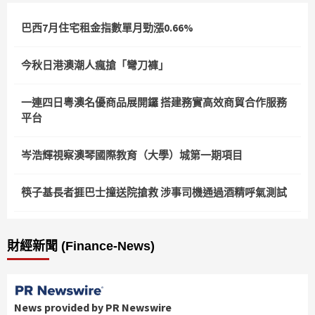
巴西7月住宅租金指數單月勁漲0.66%
今秋日港澳潮人瘋搶「彎刀褲」
一連四日粵澳名優商品展開鑼 搭建務實高效商貿合作服務
平台
岑浩輝視察澳琴國際教育（大學）城第一期項目
筷子基長者捱巴士撞送院搶救 涉事司機通過酒精呼氣測試
財經新聞 (Finance-News)
News provided by PR Newswire