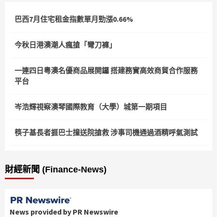
巴西7月住宅租金指數單月勁漲0.66%
今秋日港澳潮人瘋搶「彎刀褲」
一連四日粵澳名優商品展開鑼 搭建務實高效商貿合作服務
平台
岑浩輝視察澳琴國際教育（大學）城第一期項目
筷子基長者捱巴士撞送院搶救 涉事司機通過酒精呼氣測試
財經新聞 (Finance-News)
News provided by PR Newswire