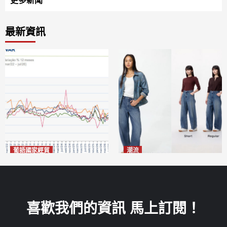
更多新聞
最新資訊
葡語國家經貿
潮流
巴西7月住宅租金指數單月勁
今秋日港澳潮人瘋搶「彎刀
漲0.66%
褲」
2026-08-07
2026-08-07
喜歡我們的資訊 馬上訂閱！