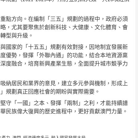
。
的重點方向。在編制「三五」規劃的過程中，政府必須
策略，尤其要聚焦於創新科技、大健康、文化體育、會
構轉型與升級。
須與國家的「十五五」規劃有效對接，因地制宜發展新
制度優勢，發揮「外聯內通」的功能，結合本地資源稟
業深度融合，培育新興產業生態，全面提升城市競爭力
泛吸納居民和業界的意見，建立多元參與機制，形成上
五」規劃真正回應社會的期盼與實際需要。
續堅守「一國」之本、發揮「兩制」之利，才能持續譜
中華民族偉大復興的歷史進程中，更好貢獻澳門力量。
生產力
,
澳門
,
經濟適度多元
,
融入國家發展大局