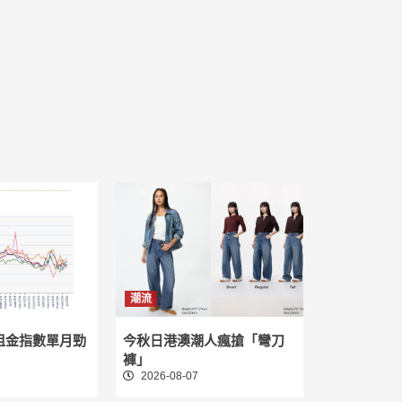
潮流
租金指數單月勁
今秋日港澳潮人瘋搶「彎刀
褲」
2026-08-07