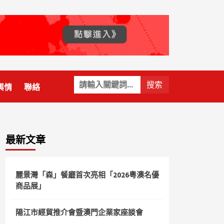
關
輿情
聯絡
鍵
字:
最新文章
麗景灣「森」餐廳首次亮相「2026粵澳名優
商品展」
陽江市經貿推介會暨澳門企業家座談會