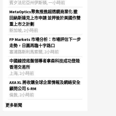
賓夕法尼亞州伊斯頓, 一小時前
MetaOptics聚焦推進超透鏡商業化 撤
回納斯達克上市申請 並押後於美國作雙
重上市之計劃
新加坡, 2小時前
FP Markets 市場分析：市場評估下一步
走勢，日圓再臨十字路口
塞浦路斯利馬索爾, 2小時前
中國線控底盤領導者拿森科技成功登陸
香港交易所
上海, 2小時前
AXA XL 將收購全球企業情報及網絡安全
顧問公司 S-RM
倫敦, 2小時前
更多新聞