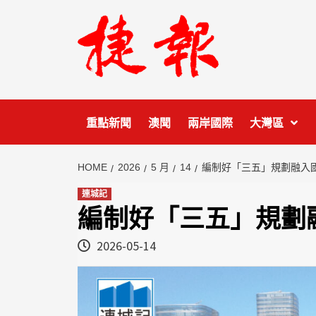
Skip
to
content
重點新聞
澳聞
兩岸國際
大灣區
HOME
2026
5 月
14
編制好「三五」規劃融入
連城記
編制好「三五」規劃
2026-05-14