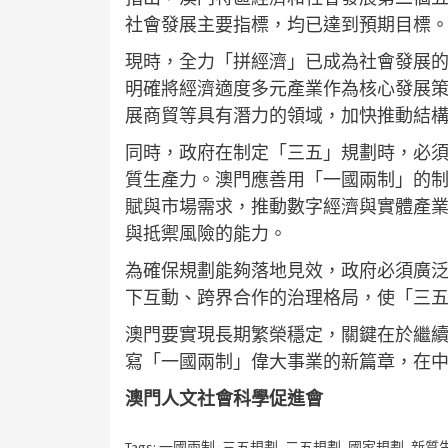
社會發展主要指標，均已達到預期目標
現時，全力「拼經濟」已成為社會發展
明確將經濟適度多元產業作為核心發展
展商貿等具有潛力的領域，加快推動結
同時，政府在制定「三五」規劃時，必
質生產力。澳門應善用「一國兩制」的
賦與市場需求，推動數字經濟與實體產
與抵禦風險的能力。
為確保規劃能夠落地見效，政府必須廣
下互動、跨界合作的治理格局，使「三
澳門要實現長期繁榮穩定，關鍵在於繼
寫「一國兩制」偉大事業的新篇章，在
澳門人文社會科學促進會
Tags:
一國兩制
,
三五規劃
,
二五規劃
,
國家規劃
,
新質