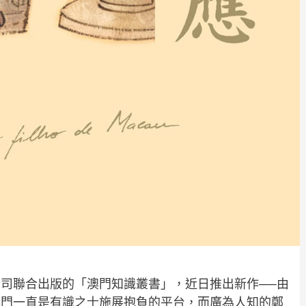
司聯合出版的「澳門知識叢書」，近日推出新作──由
澳門一直是有識之士施展抱負的平台，而廣為人知的鄭