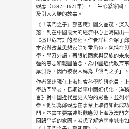
觀應（1842—1921年），一生心繫
及引人入勝的故事。
《「澳門之子」鄭觀應》圖文並茂、深
落，到在中國最大的經濟中心上海闖出
《盛世危言》的歷程。作者詳細介紹了
本家與改革思想家等多重角色，包括在
學、學習外語，著眼於國家與民族的未
強的意志和報國信念，為中國近代教育
厚淵源，因而被後人稱為「澳門之子」
作者邵建現任上海社會科學院研究員、上
學訪問學者，長期從事中國近代化、洋
言》對中國近代歷史人物的影響，並列
譽。他認為鄭觀應在事業上取得如此成
門。本書主要講述鄭觀應與上海及澳門
回歸平靜的家園。若想了解這兩座城市
《「澳門之子」鄭觀應》。