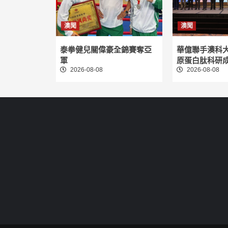
澳聞
澳聞
泰拳健兒關偉豪全錦賽奪亞
華億聯手澳科
軍
原蛋白肽科研
2026-08-08
2026-08-08