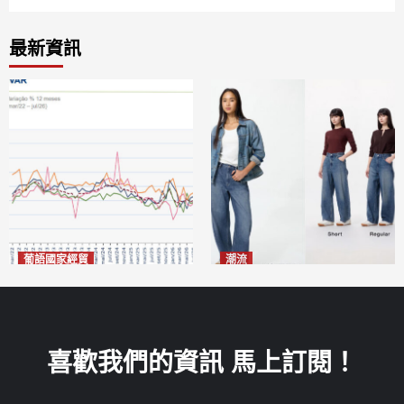
最新資訊
葡語國家經貿
潮流
巴西7月住宅租金指數單月勁
今秋日港澳潮人瘋搶「彎刀
漲0.66%
褲」
2026-08-07
2026-08-07
喜歡我們的資訊 馬上訂閱！