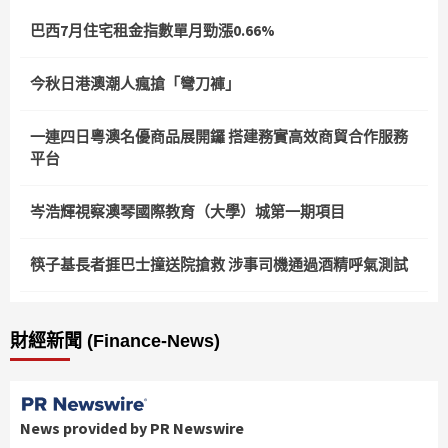
巴西7月住宅租金指數單月勁漲0.66%
今秋日港澳潮人瘋搶「彎刀褲」
一連四日粵澳名優商品展開鑼 搭建務實高效商貿合作服務
平台
岑浩輝視察澳琴國際教育（大學）城第一期項目
筷子基長者捱巴士撞送院搶救 涉事司機通過酒精呼氣測試
財經新聞 (Finance-News)
News provided by PR Newswire