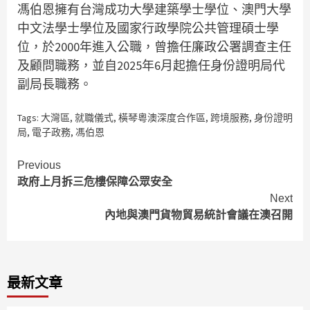
馮伯恩擁有台灣成功大學建築學士學位、澳門大學
中文法學士學位及國家行政學院公共管理碩士學
位，於2000年進入公職，曾擔任廉政公署調查主任
及顧問職務，並自2025年6月起擔任身份證明局代
副局長職務。
Tags:
大灣區
,
就職儀式
,
橫琴粵澳深度合作區
,
跨境服務
,
身份證明
局
,
電子政務
,
馮伯恩
Continue
Previous
政府上月拆三危樓保障公眾安全
Reading
Next
內地與澳門貨物貿易統計會議在澳召開
最新文章